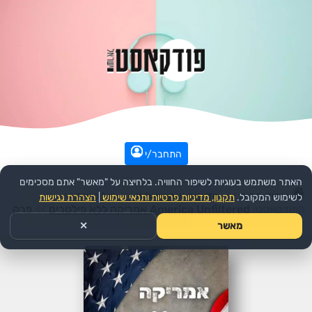
התחבר/י
האתר משתמש בעוגיות לשיפור החוויה. בלחיצה על "מאשר" אתם מסכימים
עמוד הבית
>>
חדשות ואקטואליה
>>
פוליטיקה
>>
לשימוש המקובל.
תקנון, מדיניות פרטיות ותנאי שימוש
|
הצהרת נגישות
הפודקאסט:
America Unfiltered אמריקה ללא פילטרים
>>
פרק
מאשר
✕