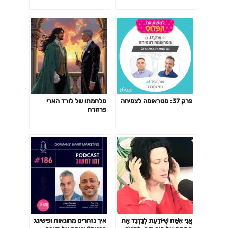
פרק 37: מטראומה לצמיחה
מלחמתו של לורד הארי
פרזורה
אֲנִי אִשָּׁה שֶׁיּוֹדַעַת לְנַדְנֵד אֶת
איך נזהרים מהונאות ופישינג