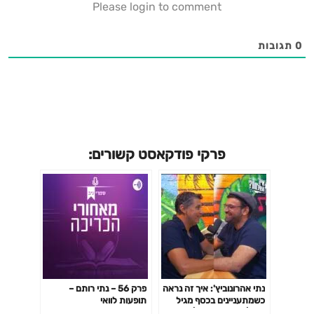
Please login to comment
0
תגובות
פרקי פודקאסט קשורים:
נתי אהרונוביץ': איך זה נראה
פרק 56 – נתי רותם –
כשמתעניינים בכסף מגיל
תופעות לוואי
16? | איך הצלחת? | פרק 38