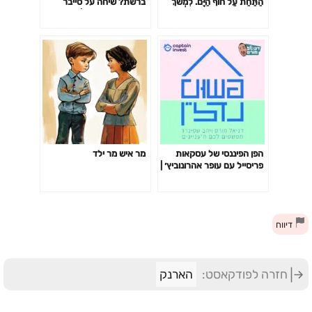
הַתַּחַת עַל חוֹף הַיָּם. לִמְשֹׁךְ
ברשת? שיחה על סייבר
מַבָּטִים שֶׁל גְּבָרִים עֲשׂוּיִים
יומיומי עם נתי טל | זמן לחשוב
שְׁרִיר וְרוּחַ, כך המשוררת ללי
#186
מיכאלי Lali Michaeli.
הפן הפיננסי של עסקאות
מר איש מר ילד
פריסייל עם עופר אהרונוביץ׳ |
פרק 72
דיווח
חזרה לפודקאסט:
הארנק