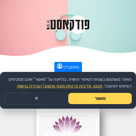
התחבר/י
האתר משתמש בעוגיות לשיפור החוויה. בלחיצה על "מאשר" אתם מסכימים
עמוד הבית
>>
חברה ותרבות
>>
סיפורים אישיים
>>
לשימוש המקובל.
תקנון, מדיניות פרטיות ותנאי שימוש
|
הצהרת נגישות
הפודקאסט:
womancast למילים יש כוח יפית בשבקין
>>
פרק
מאשר
✕