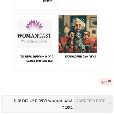
יתושים)
ביקור אצל האיינשטיינים
פרק 6 – והפעם שיחה על
השראה, יפית בשבקין
משוחחת עם יעל הרצוג
המאיירת המוכשרת
דיווח
חזרה לפודקאסט:
womancast למילים יש כוח יפית
בשבקין