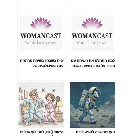
עם לירית בלבן
מה שצריך זה להחליט
למה התחלנו את השיחה עם
יפית בשבקין בשיחה מרתקת
סיפור על גזוז, בחיפה בשנת
עם הפסיכולוגית של
1936 וצילום שמספר סיפור?
האינטרנט, החוקרת והמרצה
רואים את הקולות –
ד"ר לירז מרגלית על ספרה
סטוריטלינג במילים, תמונות
החדש – עיצוב התודעה
וחיוכים יפית בשבקין בשיחה
מרתקת עם אסתי גרוסמן,
מנטורית קריירה ועמידה מול
קהל
העז שחשבה להגיע לירח
הייעוד (וגם, למה לעזאזל יש