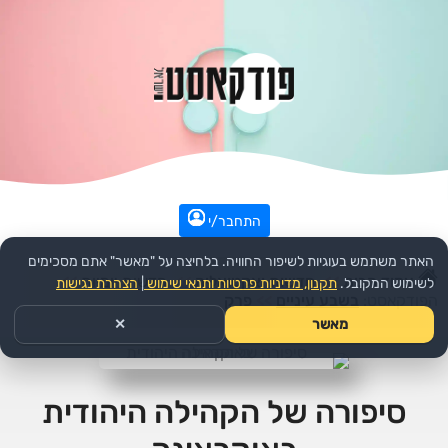
התחבר/י
האתר משתמש בעוגיות לשיפור החוויה. בלחיצה על "מאשר" אתם מסכימים
עמוד הבית
>>
חדשות ואקטואליה
>>
חדשות יומיות
>>
לשימוש המקובל.
תקנון, מדיניות פרטיות ותנאי שימוש
|
הצהרת נגישות
הפודקאסט:
בשבע עיניים
>>
פרק
מאשר
✕
סיפורה של הקהילה היהודית