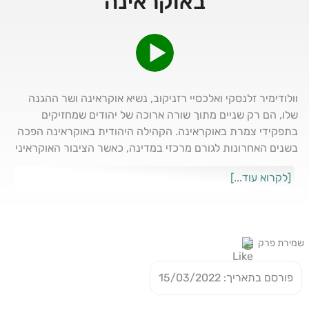
באוקראינה
וולודימיר זלנסקי ואלכסיי רזניקוב, נשיא אוקראינה ושר ההגנה
שלו, הם רק שניים מתוך שורה ארוכה של יהודים שמחזיקים
בתפקידי צמרת באוקראינה. הקהילה היהודית באוקראינה הפכה
בשנים האחרונות לגורם מרכזי במדינה, כאשר הציבור האוקראיני
בוחר שוב ושוב בנציגים יהודים שינהיגו אותו, החל מראשי ערים
[לקרוא עוד...]
מרכזיות ועד, כאמור, לנשיא עצמו. עם מעל לחצי מיליון יהודים
שפזורים ברחבי המדינה, אוקראינה של היום מתמודדת עם עברה
האנטישמי מחד, ועם ההווה בו היהודים מהווים את אחד המיעוטים
החשובים במדינה. הפעם 'בבשבע עיניים' נצלול יחד עם חיים
שמירת פרק
זורווסקי, יליד אוקראינה, לסיפורה של הקהילה היהודית
באוקראינה, וכיצד המלחמה שם משפיעה על יוצאי ברית המועצות
פורסם בתאריך: 15/03/2022
כאן. האזנה נעימה