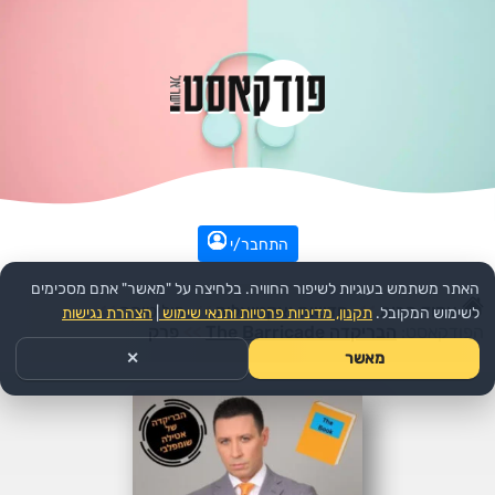
התחבר/י
האתר משתמש בעוגיות לשיפור החוויה. בלחיצה על "מאשר" אתם מסכימים
עמוד הבית
>>
חדשות ואקטואליה
>>
פוליטיקה
>>
לשימוש המקובל.
תקנון, מדיניות פרטיות ותנאי שימוש
|
הצהרת נגישות
הפודקאסט:
הבריקדה The Barricade
>>
פרק
מאשר
✕