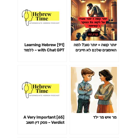
יותר קשה = יותר טוב? למה
[91] Learning Hebrew
האימונים שלכם לא חייבים
with Chat GPT – ללמוד
לשבור אתכם כדי לעבוד-
עברית עם צ׳אט GPT
פרק 142
מר איש מר ילד
[65] A Very Important
Verdict – פסק דין חשוב
מאוד