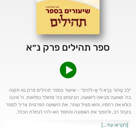
ספר תהילים פרק נ״א
״לֵב טָהוֹר בְּרָא לִי אֱ-לֹהִים״ - שיעור בספר תהילים פרק נא תקוה
בה' ושוועה מביאה לישועה. הביטחון בה' מחולל נפלאות. ה' איננו
כולא את רחמיו, והוא מציל ועוזר. את הישועה הפרטית צריך לספר
בקהל רב, ולהפוך את האמונה והחסד הא-להי לנחלת הכלל.
לקריאה נוספת: https://peneyhamenora.com/tehilim/51
[לקרוא עוד...]