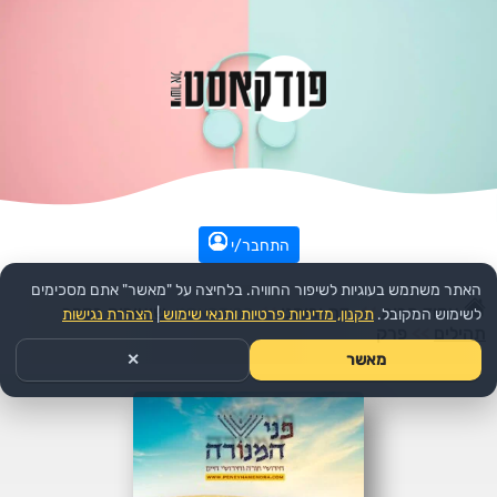
התחבר/י
האתר משתמש בעוגיות לשיפור החוויה. בלחיצה על "מאשר" אתם מסכימים
עמוד הבית
>>
דת ורוחני
>>
הפודקאסט:
שיעורים בספר
לשימוש המקובל.
תקנון, מדיניות פרטיות ותנאי שימוש
|
הצהרת נגישות
תהילים
>>
פרק
מאשר
✕