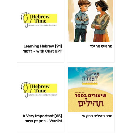
מר איש מר ילד
[91] Learning Hebrew
with Chat GPT – ללמוד
עברית עם צ׳אט GPT
ספר תהילים פרק א׳
[65] A Very Important
Verdict – פסק דין חשוב
מאוד