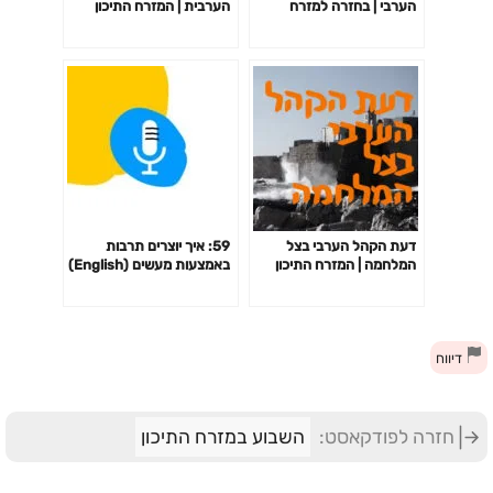
הערבי | בחזרה למזרח
הערבית | המזרח התיכון
התיכון
דעת הקהל הערבי בצל
59: איך יוצרים תרבות
המלחמה | המזרח התיכון
באמצעות מעשים (English)
(ערן זינמן ורועי מן)
דיווח
חזרה לפודקאסט:
השבוע במזרח התיכון