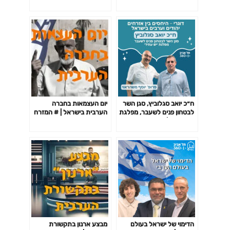
התיכון (פרק 5)
ח״כ יואב סגלוביץ, סגן השר
יום העצמאות בחברה
לבטחון פנים לשעבר, מפלגת
הערבית בישראל | # המזרח
׳יש עתיד׳ | דוגרי
התיכון
הדימוי של ישראל בעולם
מבצע ארנון בתקשורת