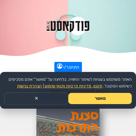
התחבר/י
האתר משתמש בעוגיות לשיפור החוויה. בלחיצה על "מאשר" אתם מסכימים
עמוד הבית
>>
חדשות ואקטואליה
>>
פוליטיקה
>>
לשימוש המקובל.
תקנון, מדיניות פרטיות ותנאי שימוש
|
הצהרת נגישות
הפודקאסט:
השבוע במזרח התיכון
>>
פרק
מאשר
✕