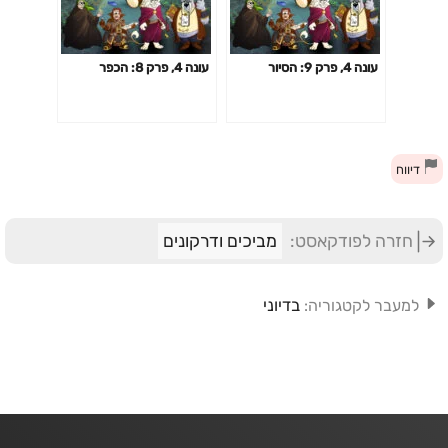
עונה 4, פרק 9: הסיור
עונה 4, פרק 8: הכפר
דיווח
חזרה לפודקאסט:
מביכים ודרקונים
בדיוני
למעבר לקטגוריה: