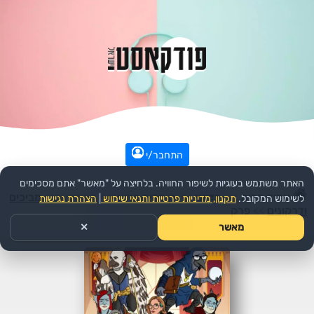
התחבר/י
האתר משתמש בעוגיות לשיפור החוויה. בלחיצה על "מאשר" אתם מסכימים
עמוד הבית
>>
בדיוני
>>
קומדיה בדיוני
>>
הפודקאסט:
מביכים
לשימוש המקובל.
תקנון, מדיניות פרטיות ותנאי שימוש
|
הצהרת נגישות
ודרקונים
>>
פרק
מאשר
✕