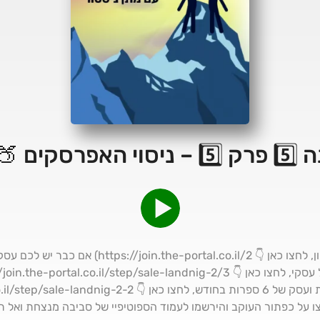
סוי האפרסקים 🍑🍑
1) אם אתם רוצים להקים עסק ראשון, לחצו כאן 👇 l.co.il/2
כפתור העוקב והירשמו לעמוד הספוטיפיי של סביבה מנצחת ואל תשכחו