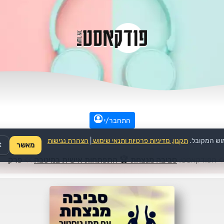
התחבר/י
וש המקובל.
תקנון, מדיניות פרטיות ותנאי שימוש
|
הצהרת נגישות
מאשר
✕
>
הפודקאסט:
סביבה מנצחת 🏆 התפתחות אישית במיטבה
>>
פרק