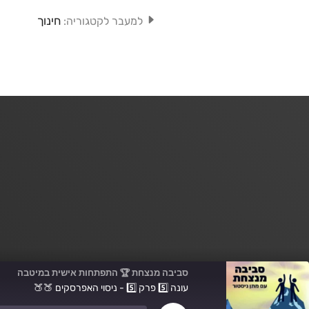
חינוך
למעבר לקטגוריה:
סביבה מנצחת 🏆 התפתחות אישית במיטבה
עונה 5️⃣ פרק 5️⃣ - ניסוי האפרסקים 🍑🍑