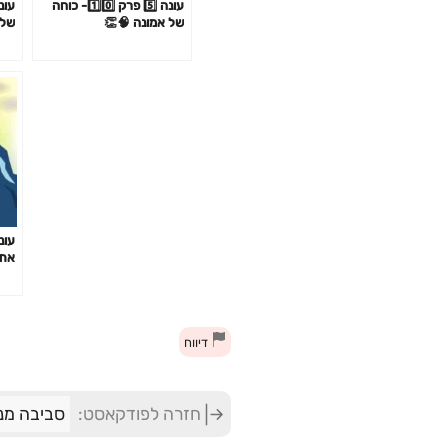
עונה 5️⃣ פרק 1️⃣0️⃣- כוחה
של אמונה 🧠👏
של ה1%
את 
דיווח
חזרה לפודקאסט:
סביבה מנ