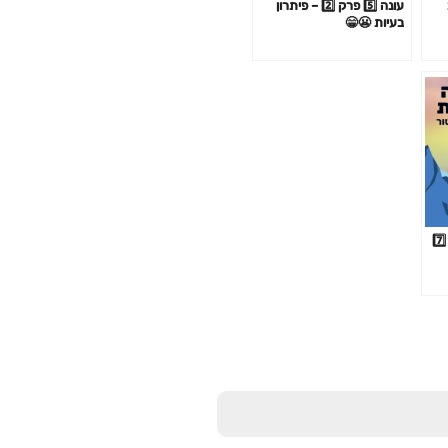
עונה 5️⃣ פרק 2️⃣ – פיתרון
בעיות 😬😁
?סביבה מנצחת 🏆 עונה 7️⃣
תוך