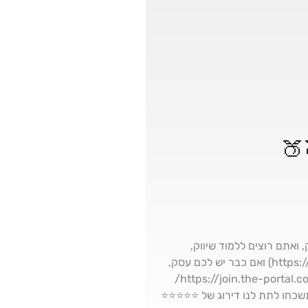
https://join.the-porta) אם כבר יש לכם עסק, ואתם רוצים ללמוד שיווק,
מכירות, פיננסים ואיך לעשות סקייל עסקי, לחצו כאן 👇 https://join.the-portal.co.il/step/sale-landnig-2/3) ואם כבר יש לכם עסק,
ואתם רוצים לבנות מותג ענק ברשת ועסק של 6 ספרות בחודש, לחצו כאן 👇 https://join.the-portal.co.il/step/sale-landnig-2-2/
 לתת לנו דירוג של ️️️️️⭐⭐⭐⭐⭐