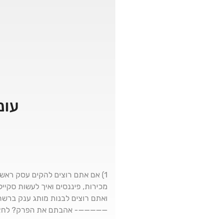
עונה 5️⃣ פרק 5️⃣ – ני
—————- אהבתם את הפרק? לחצו על 