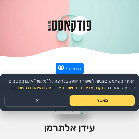
התחבר/י
האתר משתמש בעוגיות לשיפור החוויה. בלחיצה על "מאשר" אתם מסכימים
עמוד הבית
>>
חינוך
>>
הפודקאסט:
אריק זאבי || 43 שניות
>>
לשימוש המקובל.
תקנון, מדיניות פרטיות ותנאי שימוש
|
הצהרת נגישות
פרק
מאשר
✕
עידן אלתרמן