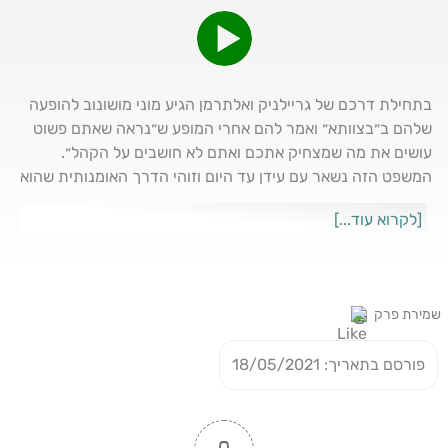
בתחילת דרכם של גריילניק ואלתרמן הגיע מוני מושונוב להופעה
שלהם ב״בצוותא״ ואמר להם אחרי המופע ש״נראה שאתם פשוט
עושים את מה שמצחיק אתכם ואתם לא חושבים על הקהל״.
המשפט הזה נשאר עם עידן עד היום וזוהי הדרך האומנותית שהוא
בחר לעצמו. עידן אלתרמן אחד מגדולי הקומיקאים בישראל בשיחה
[לקרוא עוד...]
על ה״רכות״ של תקופת הקורונה, רגעי השיא בפריימטיים הישראלי
והתקופה של ההתרחקות מהמיינסטרים כחלק מחופש היצירה.
וגם הצדדים הכלכליים של העסק, ה״אלתרמנז״ שהיו להיט בשנה
האחרונה וגם הגירושין הטובים שהוא עובר לאחרונה. "43 שניות"
שמירת פרק
- הפודקאסט של אריק זאבי
פורסם בתאריך: 18/05/2021