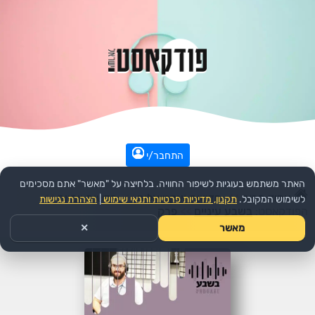
התחבר/י
האתר משתמש בעוגיות לשיפור החוויה. בלחיצה על "מאשר" אתם מסכימים
עמוד הבית
>>
חדשות ואקטואליה
>>
חדשות יומיות
>>
לשימוש המקובל.
תקנון, מדיניות פרטיות ותנאי שימוש
|
הצהרת נגישות
הפודקאסט:
בשבע עיניים
>>
פרק
מאשר
✕