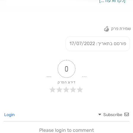
[לקרוא עוד...]
ננסה להבין בעזרת תומר בן צבי מארגון כושרות, כיצד רפורמת
הכשרות התרסקה אל מול המציאות הפוליטית, והמציאות בשטח.
האזינו לנו בספוטיפיי ובגוגל פודקאסט. האזנה נעימה.
שמירת פרק
פורסם בתאריך: 17/07/2022
0
דירוג הפרק
Login
Subscribe
Please login to comment