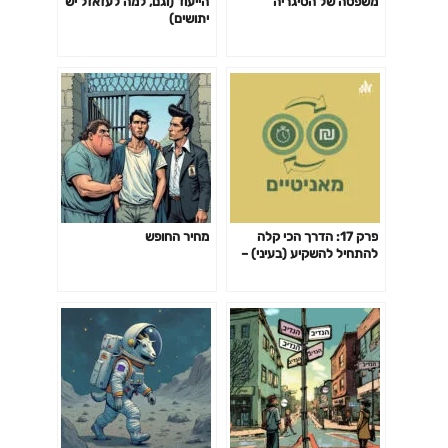
משפטה של הסיגריה
הייעוד (וגם, למה לעזאזל יש
יתושים)
פרק 17: הדרך הכי קלה
מחיר החופש
להתחיל להשקיע (בעיני) –
קופת גמל להשקעה