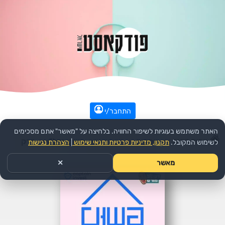
התחבר/י
האתר משתמש בעוגיות לשיפור החוויה. בלחיצה על "מאשר" אתם מסכימים
עמוד הבית
>>
עסקים
>>
הפודקאסט:
פשוט נדל"ן
>>
פרק
לשימוש המקובל.
תקנון, מדיניות פרטיות ותנאי שימוש
|
הצהרת נגישות
מאשר
✕