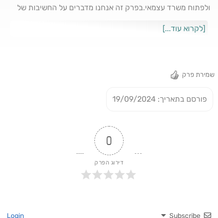
ולפתוח משרד עצמאי.בפרק זה אנחנו מדברים על החשיבות של
יוזמה בחיים ותכנון עתידי, כולל בדיקת סביבת הדירה לפני קנייה,
[לקרוא עוד...]
בדיקת תוכניות עירוניות, וקריאת תוכניות דירה בצורה נכונה.
מדגישים את הצורך בשימוש במומחים, כמו שמאים ומעצבי פנים,
כבר בשלבים מוקדמים, ואת החשיבות של הערכת עלויות שיפוץ
כחלק מהתקציב הכולל.מיטל מעניקה לנו עצות פרקטיות על...
שמירת פרק
פורסם בתאריך: 19/09/2024
0
דירוג הפרק
Login
Subscribe