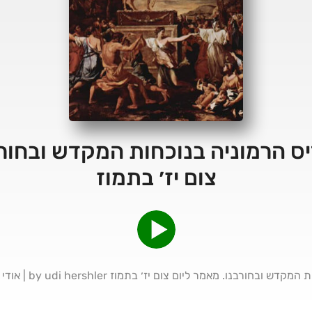
יס הרמוניה בנוכחות המקדש ובחורב
צום יז׳ בתמוז
בנו. מאמר ליום צום יז׳ בתמוז by udi hershler | אודי הרשלר