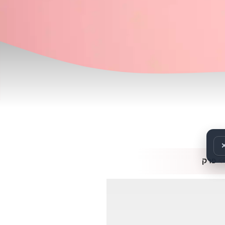
>
פרק