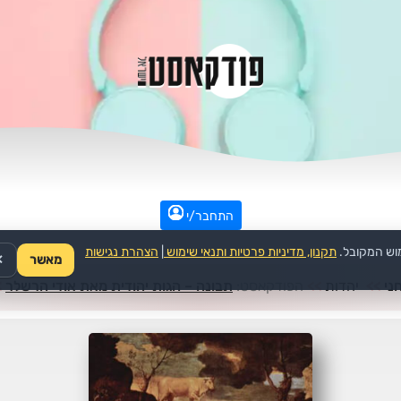
התחבר/י
וש המקובל.
תקנון, מדיניות פרטיות ותנאי שימוש
|
הצהרת נגישות
מאשר
✕
ני
>>
יהדות
>>
הפודקאסט:
תבונה – הגות יהודית מאת אודי הרשלר
>