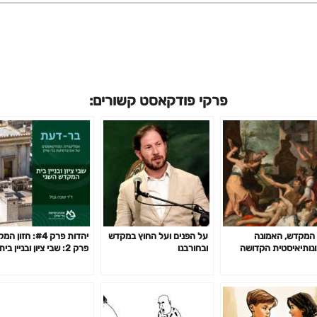
פרקי פודקאסט קשורים:
המקדש, האמונה
על הפנים ועל החוץ במקדש
יהדות פרק #4: חזון
נותיאיסטית הקדושה
ובחורבנו
פרק 2: שבי ציון ובניין בית
נאות. מאמר לפרשת
המקדש השני- ד"ר טובה
ס – צום יז' בתמוז וימי
גנזל
שת השבועות.