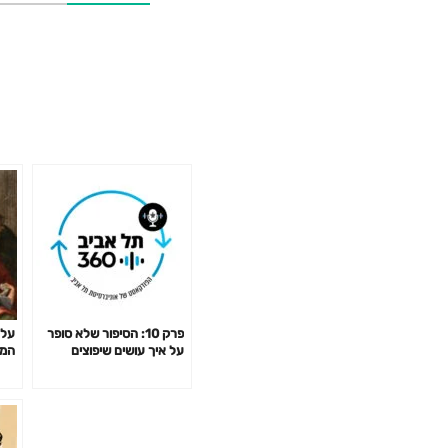
פרק 10: הסיפור שלא סופר
על 
על איך עושים שיפוצים
המו
במקדש ואיך מחליפים את
והק
מזבח שלמה במזבח ארמי
פנח
חדש
שלו