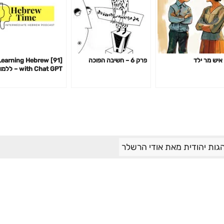
איש מר ילד
פרק 6 – חשיבה הפוכה
91] Learning Hebrew
with Chat GPT – לל
עברית עם צ׳אט GPT
גות יהודית מאת אודי הרשלר