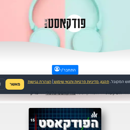
התחבר/י
וש המקובל.
תקנון, מדיניות פרטיות ותנאי שימוש
|
הצהרת נגישות
מאשר
✕
>>
השקעות
>>
הפודקאסט:
פודקאסט כלכלי
>>
פרק