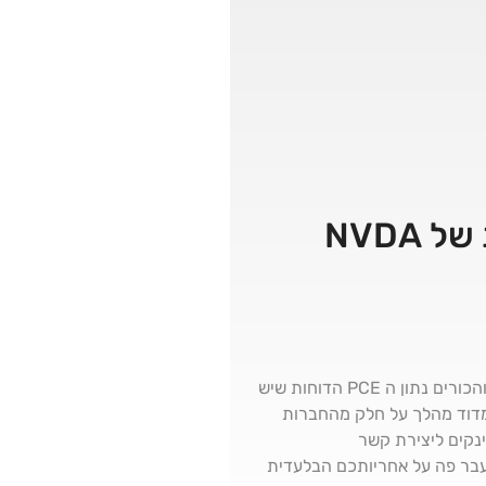
פודקאסט כלכלי פרק 112 - נתון ה PCE ודוחות של NVDA מה קרה בשבוע שעבר בשווקים שוק הקריפטו והכורים נתון ה PCE הדוחות שיש
מדוד מהלך על חלק מהחברות
נקים ליצירת קשר
מידע שמועבר פה על אחריותכם הבלעדית