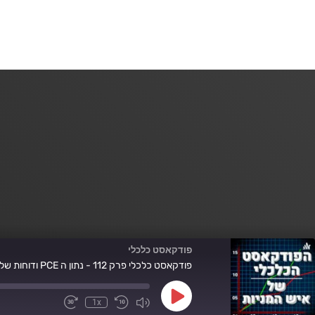
פודקאסט כלכלי
פודקאסט כלכלי פרק 112 - נתון ה PCE ודוחות של NVDA
Play
1x
Fast
Mute/Unmute
Rewind
Episode