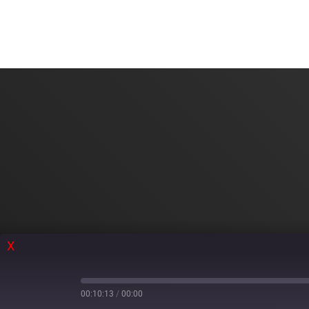
X
00:10:13
/
00:00