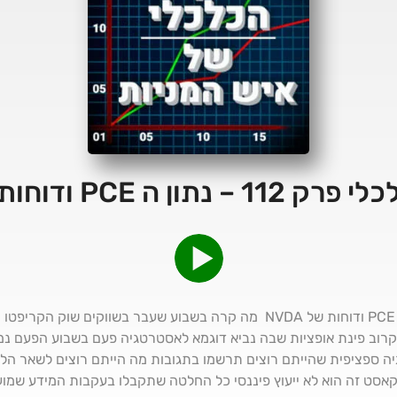
 ה PCE ודוחות של NVDA
רוב פינת אופציות שבה נביא דוגמא לאסטרטגיה פעם בשבוע הפעם נ
ה ספציפית שהייתם רוצים תרשמו בתגובות מה הייתם רוצים לשאר הלי
https://linktr.ee/dea פודקאסט זה הוא לא ייעוץ פיננסי כל החלטה שתקבלו בעקבות ה