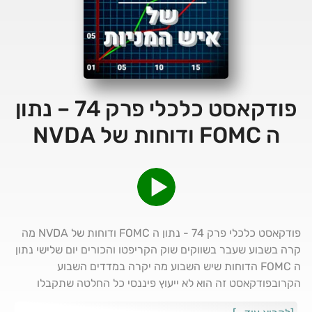
פודקאסט כלכלי פרק 74 – נתון
ה FOMC ודוחות של NVDA
פודקאסט כלכלי פרק 74 - נתון ה FOMC ודוחות של NVDA מה
קרה בשבוע שעבר בשווקים שוק הקריפטו והכורים יום שלישי נתון
ה FOMC הדוחות שיש השבוע מה יקרה במדדים השבוע
הקרובפודקאסט זה הוא לא ייעוץ פיננסי כל החלטה שתקבלו
בעקבות המידע שמועבר פה על אחריותכם הבלעדית בלבד