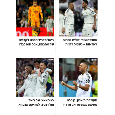
אמבפה וג'וד יכולים לסחוב
ריאל מדריד הפכה לקבוצה
לאליפות – בשביל לזכות
של אמבפה, אבל הוא לבדו
באלופות ויניסיוס יצטרך
לא יספיק
להתעורר
מעוררת תיאבון: קיבלנו
הנוקאאוט של ריאל
טעימה ממה שריאל מדריד
ופלורנטינו לפרויקט שנקרא
מכינה לנו העונה
"סיטי גרופ"