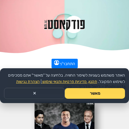
התחבר/י
האתר משתמש בעוגיות לשיפור החוויה. בלחיצה על "מאשר" אתם מסכימים
עמוד הבית
>>
ספורט
>>
כדורגל
>>
הפודקאסט:
ONE
לשימוש המקובל.
תקנון, מדיניות פרטיות ותנאי שימוש
|
הצהרת נגישות
Podcasts - ריאל מדריד
>>
פרק
מאשר
✕