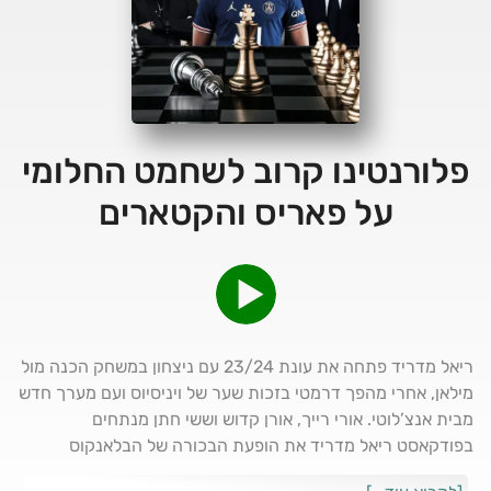
פלורנטינו קרוב לשחמט החלומי
על פאריס והקטארים
ריאל מדריד פתחה את עונת 23/24 עם ניצחון במשחק הכנה מול
מילאן, אחרי מהפך דרמטי בזכות שער של ויניסיוס ועם מערך חדש
מבית אנצ’לוטי. אורי רייך, אורן קדוש וששי חתן מנתחים
בפודקאסט ריאל מדריד את הופעת הבכורה של הבלאנקוס
ומתכוננים להגעה המתקרבת של קיליאן אמבפה. מה