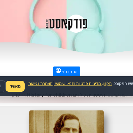
התחבר/י
וש המקובל.
תקנון, מדיניות פרטיות ותנאי שימוש
|
הצהרת נגישות
מאשר
✕
>
הפודקאסט:
היסטוריה לילדים History for children
>>
פרק