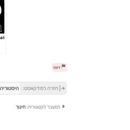
361- פרדריק
דיווח
חזרה לפודקאסט:
היסטוריה לילדים dren
חינוך
למעבר לקטגוריה: