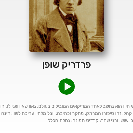
פרדריק שופן
 שופן נולד במרץ 1810. בימי חייו הוא נחשב לאחד המוזיקאים המובילים בעולם, גאון שאין ש
קהל. זהו סיפורו המרתק. מחקר וכתיבה: יובל מלחי; עריכת לשון: דינה ב
 בן שושן ורני שחר; קרדיט תמונה: נחלת הכלל