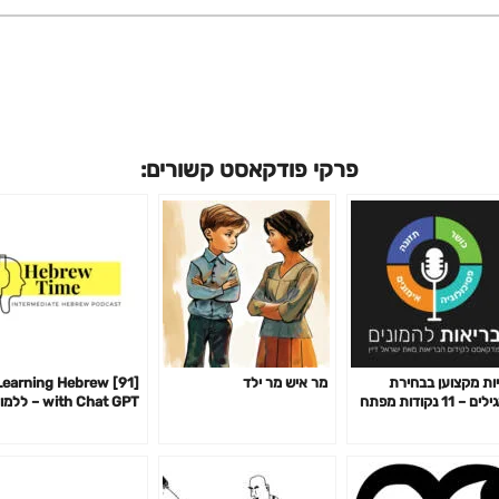
פרקי פודקאסט קשורים:
ות מקצוען בבחירת
מר איש מר ילד
91] Learning Hebrew
תרגילים – 11 נקודות מפתח
with Chat GPT – לל
14
עברית עם צ׳אט GPT