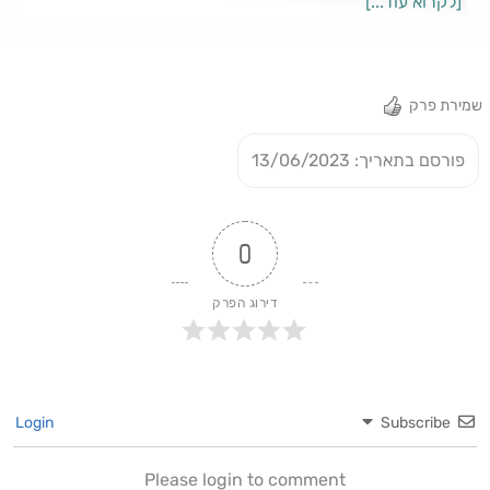
[לקרוא עוד...]
have relocated to the United States is the marital crisis
that many experience. Shiri Rosenblat-Itzhak, who
separated from her husband, is talking openly about
the subject.
שמירת פרק
פורסם בתאריך: 13/06/2023
0
דירוג הפרק
Login
Subscribe
Please login to comment