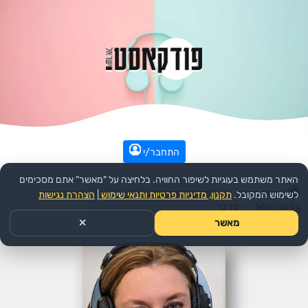
התחבר/י
האתר משתמש בעוגיות לשיפור החוויה. בלחיצה על "מאשר" אתם מסכימים
עמוד הבית
>>
בריאות וכושר
>>
הפודקאסט:
בואו נדבר
לשימוש המקובל.
תקנון, מדיניות פרטיות ותנאי שימוש
|
הצהרת נגישות
Wellness
>>
פרק
מאשר
✕