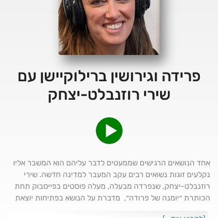
פרידה וגירושין ברילוקיישן עם
שירי רוזנבלט-יצחק
אחד הנושאים הרגישים שממעטים לדבר עליהם הוא המשבר אליו
נקלעים זוגות נשואים רבים עקב המעבר למדינה חדשה. שירי
רוזנבלט-יצחק, שנפרדה מבעלה, מעלה פוסטים בפייסבוק תחת
הכותרת ״יומנה של פרודה״, מדברת על הנושא בפתיחות יוצאת
דופן.One of the most sensitive subjects for Israelis who