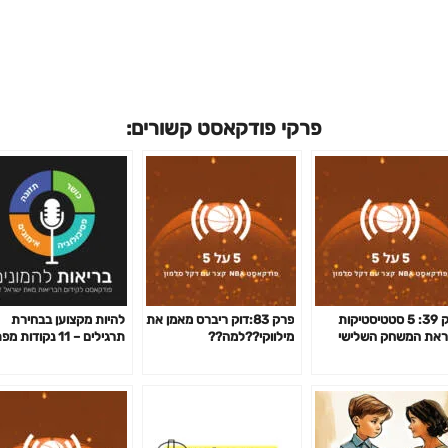
פרקי פודקאסט קשורים:
פרק 39: 5 סטטיסטיקות
פרק 83:דוק ריברס מאמן את
להיות מקצוען בבחירת
את המשחק השלישי
מילווקי??למה??
תרגילים – 11 נקודות
לה
פרק 141