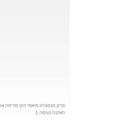
פרק סנסציה! מיאמי היט מדיחה את 
האזנה נעימה :)