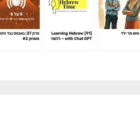
איש מר ילד
[91] Learning Hebrew
פרק 37: נאגטס נגד היט
with Chat GPT – ללמוד
משחק #2
עברית עם צ׳אט GPT