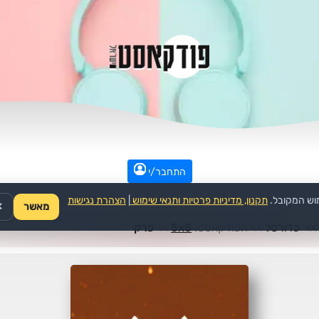
התחבר/י
וש המקובל.
תקנון, מדיניות פרטיות ותנאי שימוש
|
הצהרת נגישות
מאשר
✕
>>
כדורסל
>>
הפודקאסט:
5x5
>>
פרק