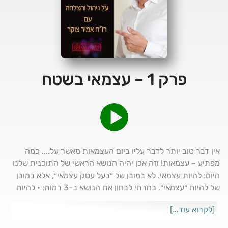
פרק 1 – עצמאי בשטח
אין דבר טוב יותר לדבר עליו ביום העצמאות מאשר על.... כמה
מפתיע – עצמאות! וזה אכן יהיה הנושא הראשי של התוכנית שלנו
היום: להיות עצמאי. לא במובן של ״בעל עסק עצמאי״, אלא במובן
של להיות ״עצמאי״. בחרתי לבחון את הנושא ב-3 רמות: • להיות
עצמאי - ברמה האישית • להיות עצמאי - ברמה העסקית • להיות
[לקרוא עוד...]
עצמאי - ברמה המנטאלית הפרק הוקלט בתוכנית 64 של
״מתנהלים בחכמה״ ברדיו החברתי הראשון