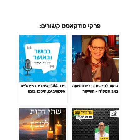
פרקי פודקאסט קשורים:
שיעור לפרשת דברים ותשעה
פרק 144: אימונים מינימליים
באב תשפ"ה – השיעור
אפקטיביים, חיסכון בזמן
השבועי של סיון רהב-מאיר
באימון לפי המחקר ועוד