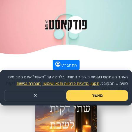
התחבר/י
האתר משתמש בעוגיות לשיפור החוויה. בלחיצה על "מאשר" אתם מסכימים
עמוד הבית
>>
דת ורוחני
>>
יהדות
>>
הפודקאסט:
שתי דקות
לשימוש המקובל.
תקנון, מדיניות פרטיות ותנאי שימוש
|
הצהרת נגישות
לשבת
>>
פרק
מאשר
✕