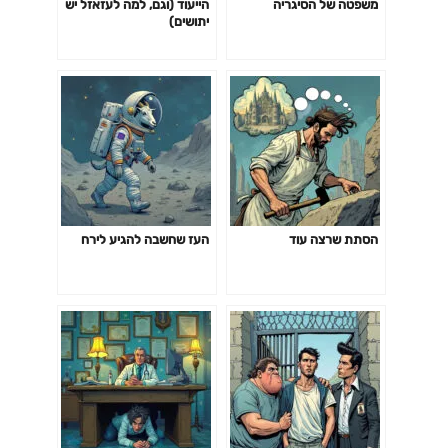
משפטה של הסיגריה
הייעוד (וגם, למה לעזאזל יש
יתושים)
הסתת שרצה עוד
העז שחשבה להגיע לירח