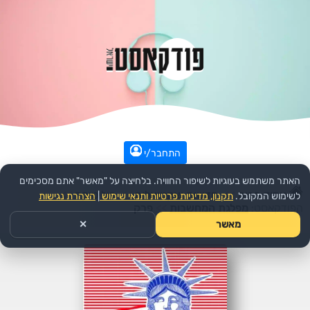
התחבר/י
האתר משתמש בעוגיות לשיפור החוויה. בלחיצה על "מאשר" אתם מסכימים
עמוד הבית
>>
חדשות ואקטואליה
>>
פוליטיקה
>>
לשימוש המקובל.
תקנון, מדיניות פרטיות ותנאי שימוש
|
הצהרת נגישות
הפודקאסט:
מפלגת המחשבות
>>
פרק
מאשר
✕