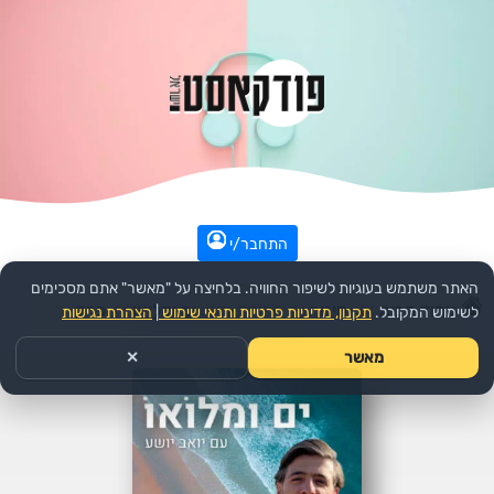
התחבר/י
האתר משתמש בעוגיות לשיפור החוויה. בלחיצה על "מאשר" אתם מסכימים
עמוד הבית
>>
חינוך
>>
הפודקאסט:
ים ומלואו
>>
פרק
לשימוש המקובל.
תקנון, מדיניות פרטיות ותנאי שימוש
|
הצהרת נגישות
מאשר
✕