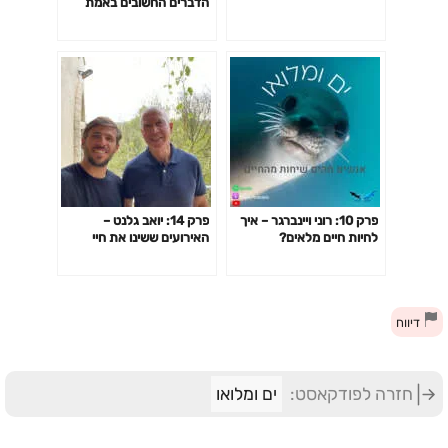
הדברים החשובים באמת
בחיים
פרק 10: רוני ויינברגר – איך
פרק 14: יואב גלנט –
לחיות חיים מלאים?
האירועים ששינו את חיי
דיווח
חזרה לפודקאסט:
ים ומלואו