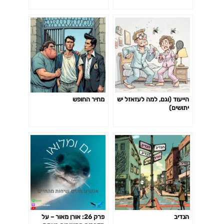
הייעוד (וגם, למה לעזאזל יש
מחיר החופש
יתושים)
הנדיב
פרק 26: אורן מאור – על