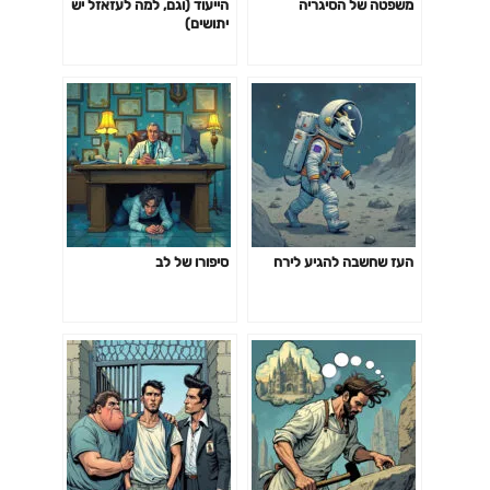
משפטה של הסיגריה
הייעוד (וגם, למה לעזאזל יש
יתושים)
העז שחשבה להגיע לירח
סיפורו של לב