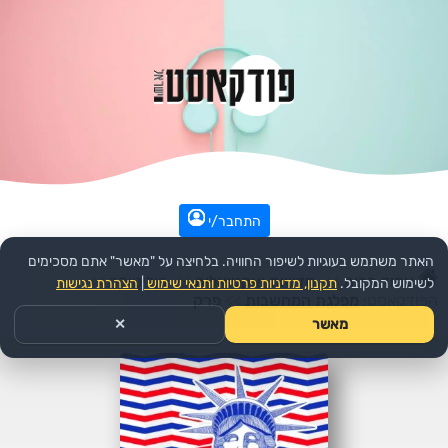
התחבר/י
האתר משתמש בעוגיות לשיפור החוויה. בלחיצה על "מאשר" אתם מסכימים
עמוד הבית
>>
חדשות ואקטואליה
>>
פוליטיקה
>>
לשימוש המקובל.
תקנון, מדיניות פרטיות ותנאי שימוש
|
הצהרת נגישות
הפודקאסט:
מפלגת המחשבות
>>
פרק
מאשר
✕