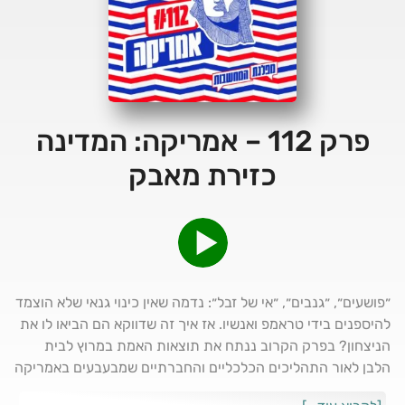
פרק 112 – אמריקה: המדינה
כזירת מאבק
״פושעים״, ״גנבים״, ״אי של זבל״: נדמה שאין כינוי גנאי שלא הוצמד
להיספנים בידי טראמפ ואנשיו. אז איך זה שדווקא הם הביאו לו את
הניצחון? בפרק הקרוב ננתח את תוצאות האמת במרוץ לבית
הלבן לאור התהליכים הכלכליים והחברתיים שמבעבעים באמריקה
מאז משבר האשראי העולמי, נגלה כיצד נצחונו של טראמפ משיב