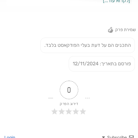
[לקרוא עוד...]
את המחשבה המרקסיסטית אל מרכז הבמה, ונשאל האם זה יקרה
בקרוב גם אצלנו.
שמירת פרק
התכנים הם על דעת בעלי הפודקאסט בלבד.
פורסם בתאריך: 12/11/2024
0
דירוג הפרק
Login
Subscribe