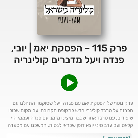
פרק 115 – הפסקת יאמ | יובי,
פנדה ויעל מדברים קולינריה
פרק נוסף של הפסקת יאמ עם פנדה ויעל שטוקמן. התחלנו עם
הכרזה על טרנד קולינרי חדש לתקופה הקרובה, עם מקום שכולו
שיפודים, עם טרנד אחר שכבר מיצינו מזמן, עם פנדה ועממי היי
קלאס ועם ערב סיני יוצא דופן שכדאי לנסות. המשכנו עם מסעדה
שהתחדשה בשף מוכשר, עם פסטיבל קולינרי איכותי אליו יגיעו בין