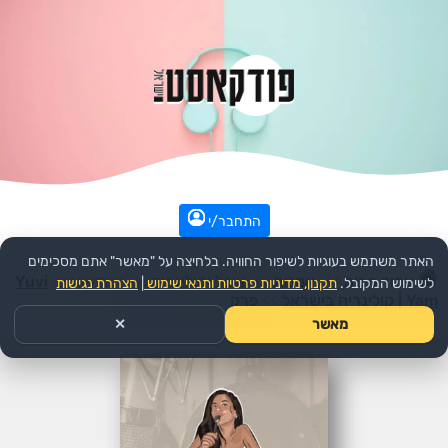
התחבר/י
האתר משתמש בעוגיות לשיפור החוויה. בלחיצה על "מאשר" אתם מסכימים
עמוד הבית
>>
אמנות
>>
אוכל וקולינריה
>>
הפודקאסט:
Yuvi
לשימוש המקובל.
תקנון, מדיניות פרטיות ותנאי שימוש
|
הצהרת נגישות
Yam | קולינריה בישראל
>>
פרק
מאשר
✕