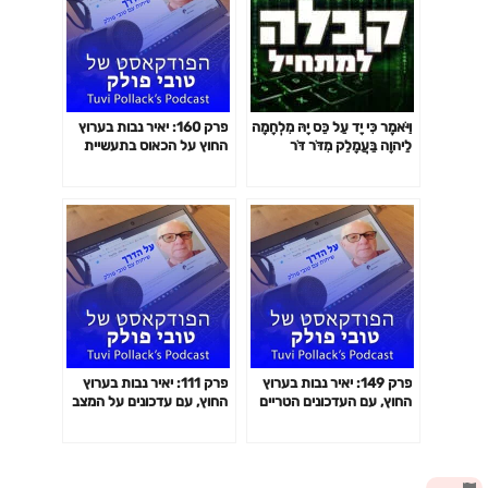
וַיֹּאמֶר כִּי יָד עַל כֵּס יָהּ מִלְחָמָה
פרק 160: יאיר נבות בערוץ
לַיהוָה בַּעֲמָלֵק מִדֹּר דֹּר
החוץ על הכאוס בתעשיית
התעופה והתיירות ועדכונים
מהמלחמה באוקראינה.
הפודקאסט של טובי פולק
פרק 149: יאיר נבות בערוץ
פרק 111: יאיר נבות בערוץ
החוץ, עם העדכונים הטריים
החוץ, עם עדכונים על המצב
על המלחמה באוקראינה
העדכני של המלחמה
שנדמה שמעט נשכחה.
באוקראינה ומה הלאה.
הפודקאסט של טובי פולק
הפודקאסט של טובי פולק