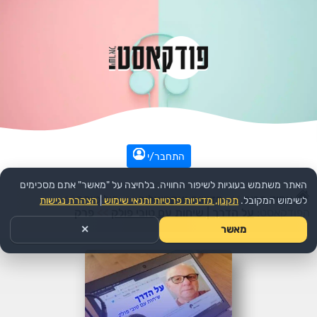
התחבר/י
האתר משתמש בעוגיות לשיפור החוויה. בלחיצה על "מאשר" אתם מסכימים
עמוד הבית
>>
חדשות ואקטואליה
>>
פוליטיקה
>>
לשימוש המקובל.
תקנון, מדיניות פרטיות ותנאי שימוש
|
הצהרת נגישות
הפודקאסט:
על הדרך | שיחות עם טובי פולק
>>
פרק
מאשר
✕