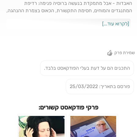
האבדות - אבל מתמקדת בנעשה ברוסיה פנימה: רדיפת
המתנגדים והמוחים, חסימת התקשורת, הכאוס בצמרת ההנהגה,
הניתוק של פוטין, השפעת הסנקציות ועוד. וחשוב לזכור: הרוסים
[לקרוא עוד...]
מנוסים במלחמות ארוכות ומאבקים מרים
שמירת פרק
התכנים הם על דעת בעלי הפודקאסט בלבד.
פורסם בתאריך: 25/03/2022
פרקי פודקאסט קשורים: