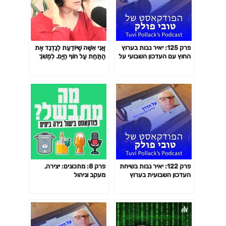
פרק 125: יאיר נבות בערוץ
אֲנִי אִשָּׁה שֶׁיּוֹדַעַת לְנַדְנֵד אֶת
החוץ עם העדכון השבועי על
הַתַּחַת עַל חוֹף הַיָּם. לִמְשֹׁךְ
המלחמה באוקראינה – מה
מַבָּטִים שֶׁל גְּבָרִים עֲשׂוּיִים
תקוע ומה התחדש.
שְׁרִיר וְרוּחַ, כך המשוררת ללי
הפודקאסט של טובי פולק
מיכאלי Lali Michaeli.
פרק 122: יאיר נבות בשיחת
פרק 8: מתכונים: יצירה,
העדכון השבועית בערוץ
מעקב וניהול
החוץ. על רוסיה מול
אוקראינה, אירופה ושאר
העולם. הפודקאסט של טובי
פולק