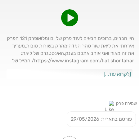
היי חברים, ברוכים הבאים לעוד פרק של ים ומלואופרק 121 הפרק
אירחתי את ליאת שור טהר המדהימהרק בשורות טובות,מעריך
את זה מאוד ואני אוהב אתכם בענק.האינסטגרם של ליאת:
https://www.instagram.com/liat.shor.tahar/ המייל של
ליאת liatahars@gmail.comקהילת הגברים הגדולה בארץ
[לקרוא עוד...]
(חינם) - גבר אלפא רך במיוחד
https://chat.whatsapp.com/Fn4A2lttwIVAJfYIiPdVLI?
mode=gi_t📣 מפרסמים ונותני חסות שרוצים לשתף פעולה עם
הפודקאסט ולהגיע לקהל שלנו - פנו אליי בפרטי בבקשה!אם
שמירת פרק
אהבתם וקיבלתם ערך אני ממש אשמח שתעצרו רגע ותעשו לנו
follow או סאבסקרייב או דירוג 5 כוכבים בכל הפלטפורמות - זה
פורסם בתאריך: 29/05/2026
עוזר לנו המון המון!!קבוצת הוואטסאפ של ״ים ומלואו״ עם כל
העדכונים החמים:
TZKqk4F