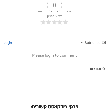
שלי: https://www.instagram.com/yoav_yosha/האתר
0
הקפוא שלי לסדנאות קרח ונשימות:
דירוג הפרק
פעולה/חסויות/רעיונות למרואיינים:
https://wa.me/+972503166107
Login
Subscribe
Please login to comment
0
תגובות
פרקי פודקאסט קשורים: