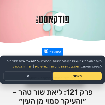
התחבר/י
האתר משתמש בעוגיות לשיפור החוויה. בלחיצה על "מאשר" אתם מסכימים
עמוד הבית
>>
חינוך
>>
הפודקאסט:
ים ומלואו
>>
פרק
לשימוש המקובל.
תקנון, מדיניות פרטיות ותנאי שימוש
|
הצהרת נגישות
מאשר
✕
פרק 121: ליאת שור טהר –
״והעיקר סמוי מן העין״