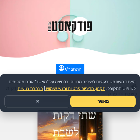
התחבר/י
האתר משתמש בעוגיות לשיפור החוויה. בלחיצה על "מאשר" אתם מסכימים
עמוד הבית
>>
דת ורוחני
>>
יהדות
>>
הפודקאסט:
שתי דקות
לשימוש המקובל.
תקנון, מדיניות פרטיות ותנאי שימוש
|
הצהרת נגישות
לשבת
>>
פרק
מאשר
✕