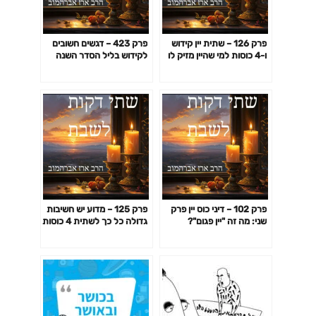
פרק 126 – שתית יין קידוש
פרק 423 – דגשים חשובים
ו-4 כוסות למי שהיין מזיק לו
לקידוש בליל הסדר השנה
פרק 102 – דיני כוס יין פרק
פרק 125 – מדוע יש חשיבות
שני: מה זה "יין פגום"?
גדולה כל כך לשתית 4 כוסות