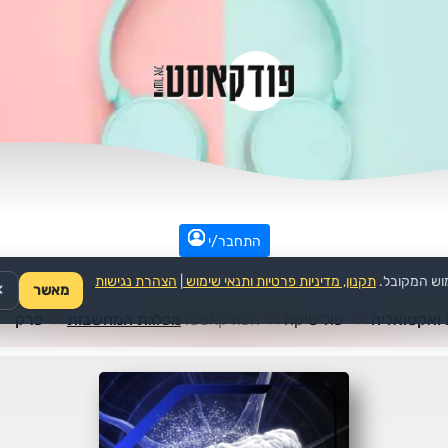
התחבר/י
וש המקובל.
תקנון, מדיניות פרטיות ותנאי שימוש
|
הצהרת נגישות
מאשר
✕
ואקטואליה
>>
פוליטיקה
>>
הפודקאסט:
מפלגת המחשבות
>>
פרק