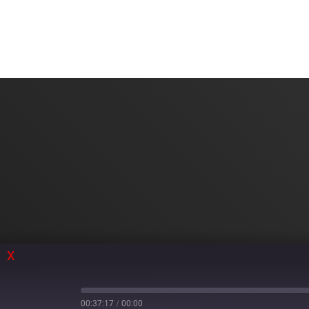
X
00:37:17
/
00:00