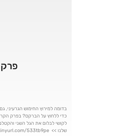
פרק 141 – מהפכת הבינה: איפה הברקס
בדומה למירוץ החימוש הגרעיני, גם
לקושי לבלום את הגל השני והקטלנ
שלנו >> https://tinyurl.com/533tb9pe