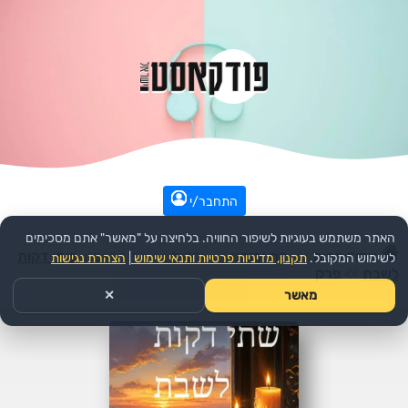
התחבר/י
האתר משתמש בעוגיות לשיפור החוויה. בלחיצה על "מאשר" אתם מסכימים
עמוד הבית
>>
דת ורוחני
>>
יהדות
>>
הפודקאסט:
שתי דקות
לשימוש המקובל.
תקנון, מדיניות פרטיות ותנאי שימוש
|
הצהרת נגישות
לשבת
>>
פרק
מאשר
✕