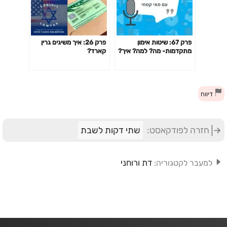
פרק 67: שיטות אימון
פרק 26: איך משיגים גרין
מתקדמות- מה? למה? איך?
קארד?
האם כדאי? דרופ סט,
פירמידה, צ'יטינג ועוד
דיווח
חזרה לפודקאסט:
שתי דקות לשבת
דת ורוחני
למעבר לקטגוריה: