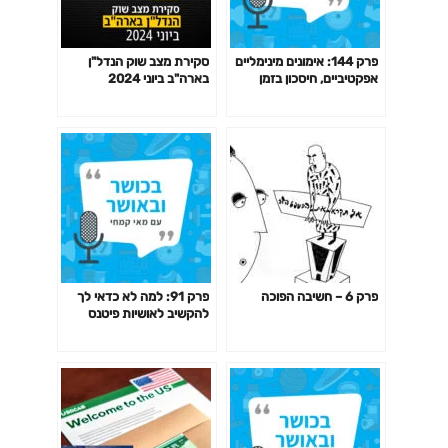
פרק 144: אימונים מינימליים
סקירת מצב שוק הנדל"ן
אפקטיביים, חיסכון בזמן
בארה"ב ביוני 2024
באימון לפי המחקר ועוד
פרק 6 – חשיבה הפוכה
פרק 91: למה לא כדאי לך
להקשיב לאושיות פיטנס
ולמאמנים ומאמנות "מעוררי
השראה" כשמדובר בבריאות
שלך?