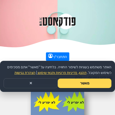
התחבר/י
האתר משתמש בעוגיות לשיפור החוויה. בלחיצה על "מאשר" אתם מסכימים
עמוד הבית
>>
קומדיה
>>
ראיונות קומדיה
>>
הפודקאסט:
לשימוש המקובל.
תקנון, מדיניות פרטיות ותנאי שימוש
|
הצהרת נגישות
שורפים גשרים
>>
פרק
מאשר
✕