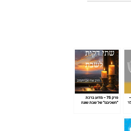
 –
פרק 75 – מדוע ברכת
לר
"השכיבנו" של שבת שונה
משל חול