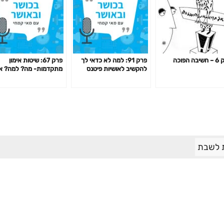
ה הפוכה
פרק 91: למה לא כדאי לך
פרק 67: שיטות אימון
להקשיב לאושיות פיטנס
מתקדמות- מה? למה? א
ולמאמנים ומאמנות "מעוררי
האם כדאי? דרופ סט,
השראה" כשמדובר בבריאות
פירמידה, צ'יטינג ועוד
שלך?
 לשבת