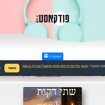
התחבר/י
וש המקובל.
תקנון, מדיניות פרטיות ותנאי שימוש
|
הצהרת נגישות
מאשר
✕
ני
>>
יהדות
>>
הפודקאסט:
שתי דקות לשבת
>>
פרק