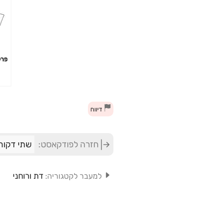
פרק 6 – חשיב
דיווח
חזרה לפודקאסט:
שתי דקות
דת ורוחני
למעבר לקטגוריה: