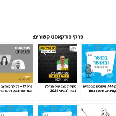
פרקי פודקאסט קשורים:
פרק 144: אימונים מינימליים
סקירת מצב שוק הנדל"ן
פרק 17 – לֶךְ לְךָ מֵאַרְצְךָ
טיביים, חיסכון בזמן
בארה"ב ביוני 2024
דבורי פשדנובק ויותם אד
מון לפי המחקר ועוד