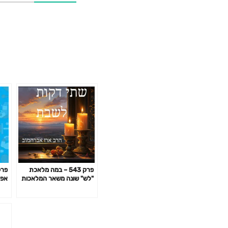
פרק 543 – במה מלאכת
"לש" שונה משאר המלאכות
אפק
שלמדנו עד היום?
באי