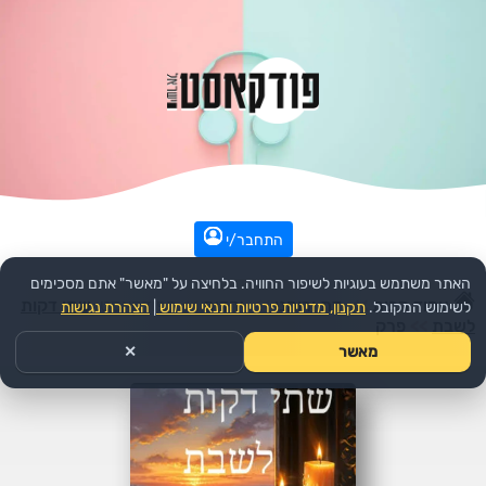
התחבר/י
האתר משתמש בעוגיות לשיפור החוויה. בלחיצה על "מאשר" אתם מסכימים
עמוד הבית
>>
דת ורוחני
>>
יהדות
>>
הפודקאסט:
שתי דקות
לשימוש המקובל.
תקנון, מדיניות פרטיות ותנאי שימוש
|
הצהרת נגישות
לשבת
>>
פרק
מאשר
✕