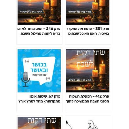
פרק 351 – פתחו את המקרר
פרק 246 – האם מותר לאדם
באיסור, האם האוכל שבתוכו
בריא ליהנות מחילול השבת
מותר? האם מותר ליהנות
שנעשה עבור החולה?
מאור שהדליקו בשבת בחדר
מדרגות
פרק 412 – הפעלת השקיה
פרק 67: שיטות אימון
מלפני השבת הממשיכה לתוך
מתקדמות- מה? למה? איך?
השבת
האם כדאי? דרופ סט,
פירמידה, צ'יטינג ועוד