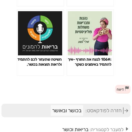
:106# לנצח את החורף -איך
השיטה שתעזור לכם להתמיד
להתמיד באימונים כשקר
ולראות תוצאות בכושר,
בחוץ
תזונה וגם בשוק ההון – פרק
182
דיווח
חזרה לפודקאסט:
בכושר ובאושר
בריאות וכושר
למעבר לקטגוריה: