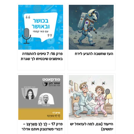
העז שחשבה להגיע לירח
פרק 16: 7 טיפים להתמדה
באימונים שיבטיחו לך שגרת
אימונים של שנים!
הייעוד (וגם, למה לעזאזל יש
פרק 17 – לֶךְ לְךָ מֵאַרְצְךָ –
יתושים)
דבורי פשדנובק ויותם אדלר