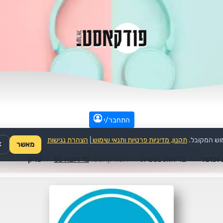
התחבר/י
וש המקובל.
תקנון, מדיניות פרטיות ותנאי שימוש
|
הצהרת נגישות
מאשר
✕
 וכושר
>>
בריאות נפשית
>>
הפודקאסט:
מי רוצה נס
>>
פרק