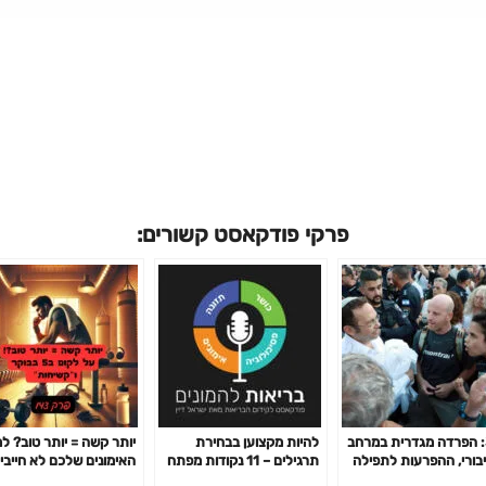
פרקי פודקאסט קשורים:
36: הפרדה מגדרית במרחב
להיות מקצוען בבחירת
יותר קשה = יותר טוב? ל
בורי, ההפרעות לתפילה
תרגילים – 11 נקודות מפתח
האימונים שלכם לא חייבי
ם כיפור, ההליך המשפטי,
פרק 141
לשבור אתכם כדי לעבוד-