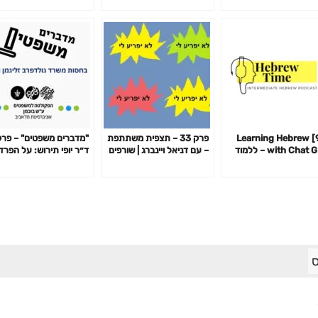
ון ראש יהודי ועוד
פרק 142
[91] Learning Hebrew
פרק 33 – תצפית משתתפת
with Chat GPT – ללמוד
– עם דניאל ויינברג | שורפים
ד״ר יופי תירוש: על הפרד
ית עם צ׳אט GPT
גשרים עם איתי עמוס, נדב
מגדרית והסכמה
זלוטקין וקובי שריקי
ס