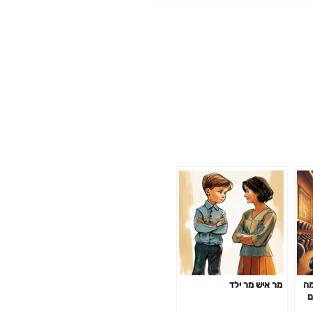
מה
מר איש מר ילד
ם