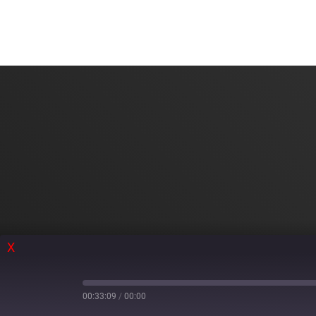
X
00:33:09
/
00:00