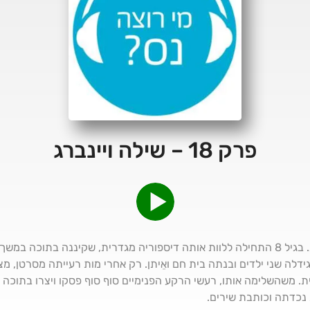
פרק 18 – שילה ויינברג
שילה ויינברג נולדה כשלמה ויינברג. בגיל 8 התחילה ללוות אותה דיספוריה מגדרית, שקיננ
דלה שני ילדים ובנתה בית חם ואֵיתן. רק אחרי מות רעייתה מסרטן, 
משהשלימה אותו, רעשי הרקע הפנימיים סוף סוף פסקו ויצרו בתוכה פנ
 נכדתה וכותבת שירים.