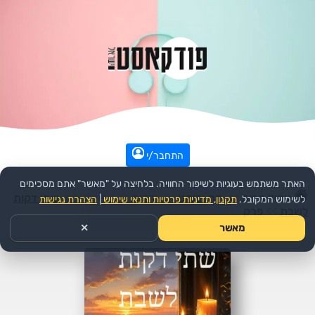
התחבר/י
האתר משתמש בעוגיות לשיפור החוויה. בלחיצה על "מאשר" אתם מסכימים
עמוד הבית
>>
דת ורוחני
>>
יהדות
>>
הפודקאסט:
שתי דקות
לשימוש המקובל.
תקנון, מדיניות פרטיות ותנאי שימוש
|
הצהרת נגישות
לשבת
>>
פרק
מאשר
✕