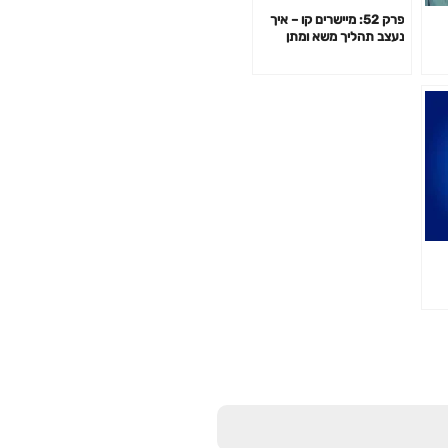
פרק 52: מיישרים קו – איך
נעצב תהליך משא ומתן
כזירת שיתוף פעולה במקום
כזירת עימות, עם עמרי גפן