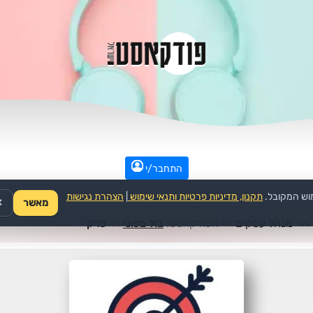
התחבר/י
וש המקובל.
תקנון, מדיניות פרטיות ותנאי שימוש
|
הצהרת נגישות
מאשר
✕
>>
מנהל עסקים
>>
הפודקאסט:
בול בפוני
>>
פרק