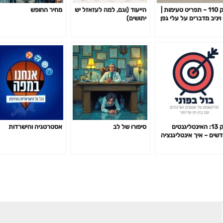
פרק 110 – תפריט טעימות |
הייעוד (וגם, למה לעזאזל יש
מחיר החופש
י ויניב מדברים על עלי גפן
יתושים)
לאים
פרק 13: האינטליגנטים
סיפורו של לב
אסטרטגיה והישרדות
שים – איך אינטליגנציה
ית הפכה מממבו ג׳מבו
משאבי אנוש ללב הפועם
הניהול המודרני, עם ניל״י
דפיין