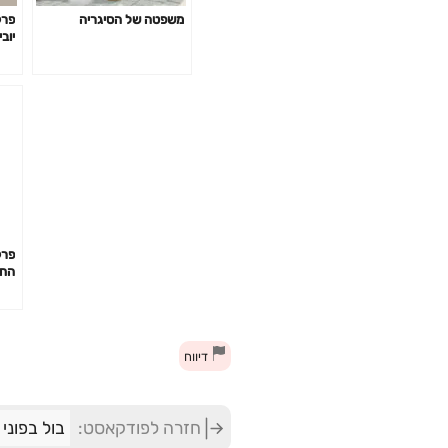
משפטה של הסיגריה
יוב
ממו
החד
רגש
של 
של 
גול
דיווח
חזרה לפודקאסט:
בול בפוני