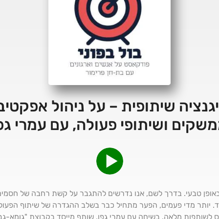
אינטליגנציה שיתופית – על ניהול אפקטי
שקים ושיתופי פעולה, עם עמרי גפ
באופן טבעי. בדרך לשם, אנו נדרשים להתגבר על קשת רחבה של חסמים,
 פחד. יותר מדי פעמים, הפער מתחיל כבר בשלב ההגדרה של שיתוף הפעולה
יחס לשותפות מלאה. בשיחה עם עמרי גפן, שותף מייסד בקבוצת "גומא-גבי