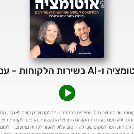
קוחות של סוג של תיק שחייבים להחזיק - מחלקה שרק עולה לארגון, התח
חתנו, ולא מעט בעקבות הקורונה וערוצי התקשורת הרבים, לקוחות רוצים
 לקוחות הפך למקום שבו לקוח טוב עלול להפוך ללקוח מאוכזב - ולעומת