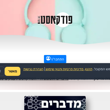
התחבר/י
וש המקובל.
תקנון, מדיניות פרטיות ותנאי שימוש
|
הצהרת נגישות
מאשר
✕
יה והייטק
>>
הפודקאסט:
מדברים אוטומציה - הפודקאסט לעסקים ש