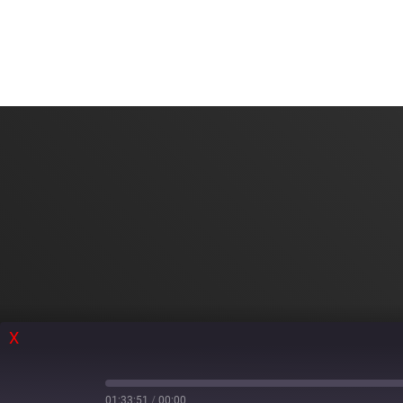
X
01:33:51
/
00:00