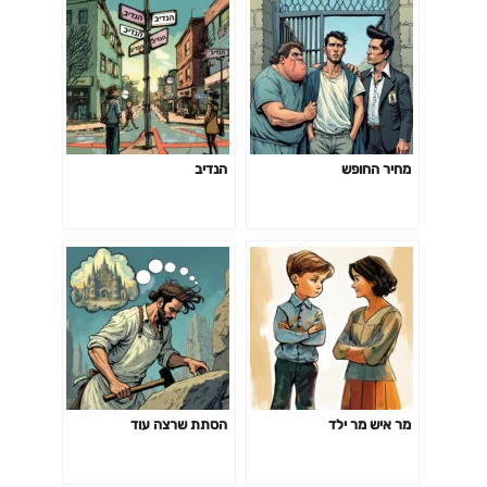
מחיר החופש
הנדיב
מר איש מר ילד
הסתת שרצה עוד