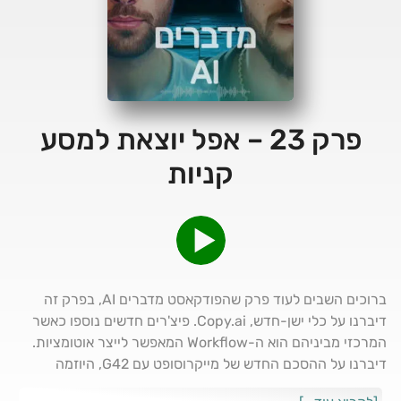
פרק 23 – אפל יוצאת למסע
קניות
ברוכים השבים לעוד פרק שהפודקאסט מדברים AI, בפרק זה
דיברנו על כלי ישן-חדש, Copy.ai. פיצ'רים חדשים נוספו כאשר
המרכזי מביניהם הוא ה-Workflow המאפשר לייצר אוטומציות.
דיברנו על ההסכם החדש של מייקרוסופט עם G42, היוזמה
החדשה של סוכנות הכשרונות ההוליוודית וכמובן מסע הקניות של