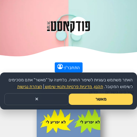
התחבר/י
האתר משתמש בעוגיות לשיפור החוויה. בלחיצה על "מאשר" אתם מסכימים
עמוד הבית
>>
קומדיה
>>
ראיונות קומדיה
>>
הפודקאסט:
לשימוש המקובל.
תקנון, מדיניות פרטיות ותנאי שימוש
|
הצהרת נגישות
שורפים גשרים
>>
פרק
מאשר
✕