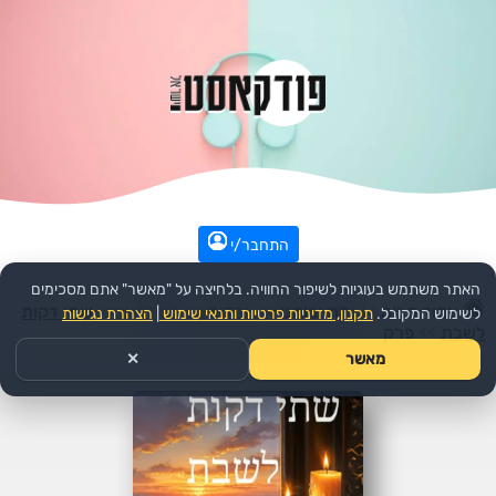
התחבר/י
האתר משתמש בעוגיות לשיפור החוויה. בלחיצה על "מאשר" אתם מסכימים
עמוד הבית
>>
דת ורוחני
>>
יהדות
>>
הפודקאסט:
שתי דקות
לשימוש המקובל.
תקנון, מדיניות פרטיות ותנאי שימוש
|
הצהרת נגישות
לשבת
>>
פרק
מאשר
✕