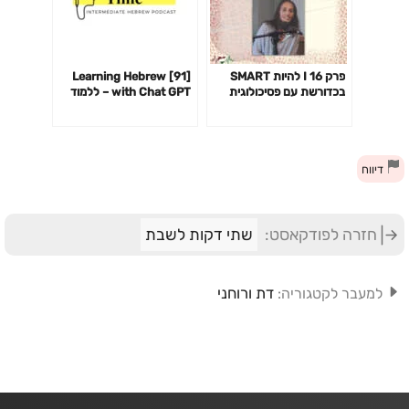
פרק 16 I להיות SMART
[91] Learning Hebrew
בכדורשת עם פסיכולוגית
with Chat GPT – ללמוד
הספורט עידית יוחאי קוגל
עברית עם צ׳אט GPT
דיווח
חזרה לפודקאסט:
שתי דקות לשבת
דת ורוחני
למעבר לקטגוריה: