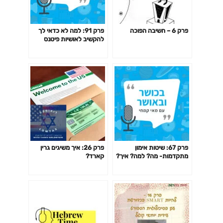
פרק 6 – חשיבה הפוכה
פרק 91: למה לא כדאי לך
להקשיב לאושיות פיטנס
ולמאמנים ומאמנות "מעוררי
השראה" כשמדובר בבריאות
שלך?
פרק 67: שיטות אימון
פרק 26: איך משיגים גרין
מתקדמות- מה? למה? איך?
קארד?
האם כדאי? דרופ סט,
פירמידה, צ'יטינג ועוד