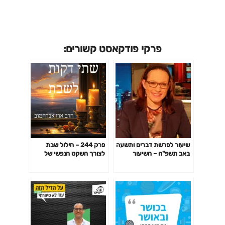
פרקי פודקאסט קשורים:
שיעור לפרשת דברים ותשעה
פרק 244 – חילול שבת
באב תשפ"ה – השיעור
לצורך השקט הנפשי של
השבועי של סיון רהב-מאיר
החולה