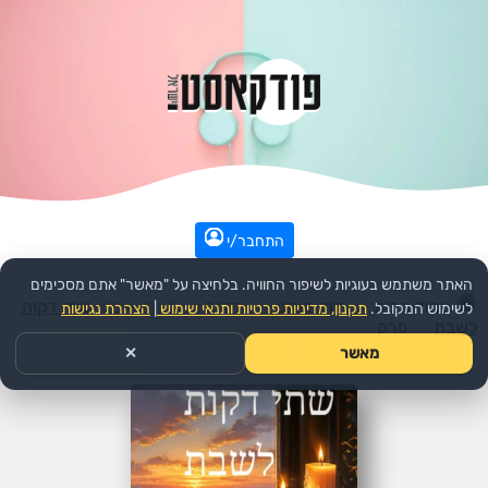
התחבר/י
האתר משתמש בעוגיות לשיפור החוויה. בלחיצה על "מאשר" אתם מסכימים
עמוד הבית
>>
דת ורוחני
>>
יהדות
>>
הפודקאסט:
שתי דקות
לשימוש המקובל.
תקנון, מדיניות פרטיות ותנאי שימוש
|
הצהרת נגישות
לשבת
>>
פרק
מאשר
✕