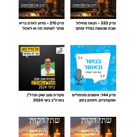
פרק 333 – הנאה מחילול
פרק 210 – מדוע לאדם בריא
שבת שנעשה במזיד ומתוך
מותר לשתות תה או לאכול
זלזול באיסור
מרק עוף בשבת, הרי זו
"תרופה"
פרק 144: אימונים מינימליים
סקירת מצב שוק הנדל"ן
אפקטיביים, חיסכון בזמן
בארה"ב ביוני 2024
באימון לפי המחקר ועוד