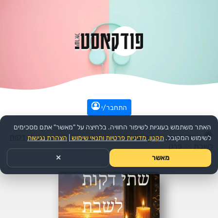
התחבר/י
האתר משתמש בעוגיות לשיפור החוויה. בלחיצה על "מאשר" אתם מסכימים
עמוד הבית
>>
דת ורוחני
>>
יהדות
>>
הפודקאסט:
שתי דקות
לשימוש המקובל.
תקנון, מדיניות פרטיות ותנאי שימוש
|
הצהרת נגישות
לשבת
>>
פרק
מאשר
✕