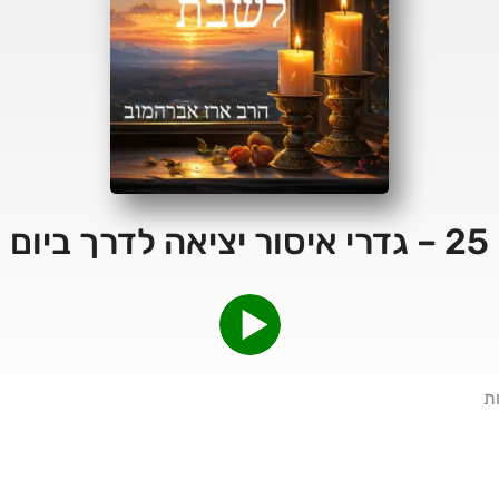
ם ששי
ת