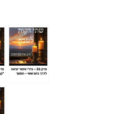
פרק 26 – גדרי איסור יציאה
לדרך ביום ששי – המשך
"קב