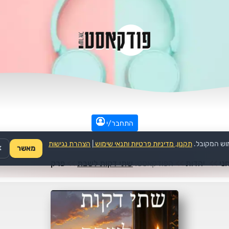
התחבר/י
וש המקובל.
תקנון, מדיניות פרטיות ותנאי שימוש
|
הצהרת נגישות
מאשר
✕
ני
>>
יהדות
>>
הפודקאסט:
שתי דקות לשבת
>>
פרק