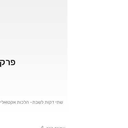
פרק 25 – גדרי איסור יציאה לדרך ביו
שתי דקות לשבת- הלכות אקטואליו