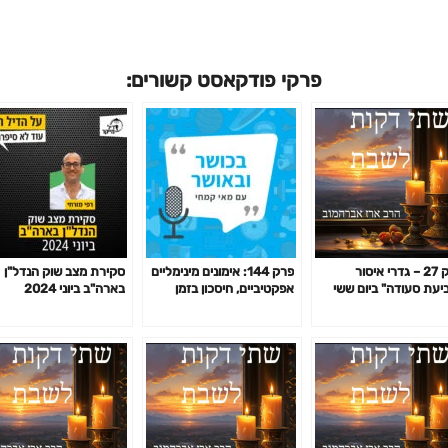
פרקי פודקאסט קשורים:
פרק 27 – גדרי איסור
פרק 144: אימונים מינימליים
סקירת מצב שוק הנדל"ן
יעת סעודה" ביום ששי
אפקטיביים, חיסכון בזמן
בארה"ב ביוני 2024
באימון לפי המחקר ועוד