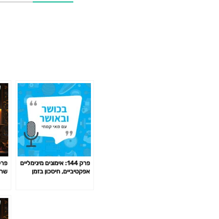
פרק 144: אימונים מינימליים
אפקטיביים, חיסכון בזמן
שרב
באימון לפי המחקר ועוד
החו