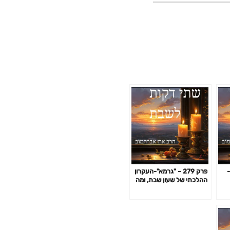
-
פרק 279 – "גרמא"-העקרון
ההלכתי של שעון שבת, ומה
ה
עושים אם פתאום אש נתפסה
במפת השולחן