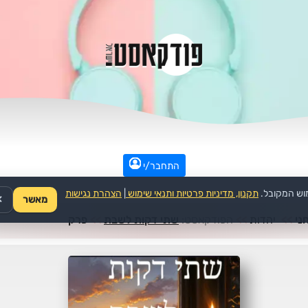
התחבר/י
וש המקובל.
תקנון, מדיניות פרטיות ותנאי שימוש
|
הצהרת נגישות
מאשר
✕
ני
>>
יהדות
>>
הפודקאסט:
שתי דקות לשבת
>>
פרק