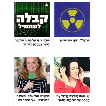
פרק 70: בוקר טוב איראן
וַיֹּאמֶר כִּי יָד עַל כֵּס יָהּ מִלְחָמָה
לַיהוָה בַּעֲמָלֵק מִדֹּר דֹּר
אֲנִי אִשָּׁה שֶׁיּוֹדַעַת לְנַדְנֵד אֶת
פרק 21-תמי אשד- מעצבת
הַתַּחַת עַל חוֹף הַיָּם. לִמְשֹׁךְ
תכשיטים – איך למכור עם
מַבָּטִים שֶׁל גְּבָרִים עֲשׂוּיִים
חיוך ובקלות