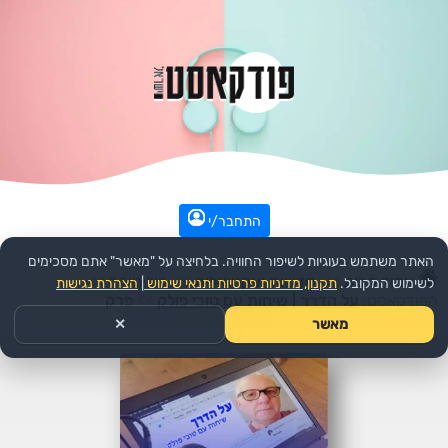
התחבר/י
האתר משתמש בעוגיות לשיפור החוויה. בלחיצה על "מאשר" אתם מסכימים
עמוד הבית
>>
חדשות ואקטואליה
>>
פוליטיקה
>>
לשימוש המקובל.
תקנון, מדיניות פרטיות ותנאי שימוש
|
הצהרת נגישות
הפודקאסט:
על הדרך | שיחות עם טובי פולק
>>
פרק
מאשר
✕