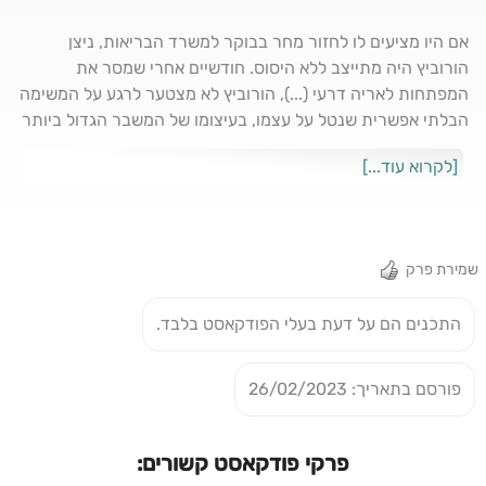
אם היו מציעים לו לחזור מחר בבוקר למשרד הבריאות, ניצן
הורוביץ היה מתייצב ללא היסוס. חודשיים אחרי שמסר את
המפתחות לאריה דרעי (...), הורוביץ לא מצטער לרגע על המשימה
הבלתי אפשרית שנטל על עצמו, בעיצומו של המשבר הגדול ביותר
שהמשרד ידע. שיחה על ממשלה ובריאות, על חיבורים פוליטיים
[לקרוא עוד...]
שנחשבו דמיוניים, על השמאל שנעלם ועל מרצ שנגרסה ואבדה
בדרך. ואיך ייראה העתיד הפוליטי? הורוביץ משוכנע שמודל
ממשלת השינוי - שחיבר בין הימין הקשוח לשמאל האידיאולוגי,
המרכז הפרגמטי והמיעוט האתני - יהיה המפתח לריפוי הפוליטי
שמירת פרק
והחברתי בעתיד
התכנים הם על דעת בעלי הפודקאסט בלבד.
פורסם בתאריך: 26/02/2023
פרקי פודקאסט קשורים: