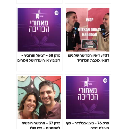
שְׁרִיר וְרוּחַ, כך המשוררת ללי
מיכאלי Lali Michaeli.
#31: ריאיון הפרישה של ניצן
פרק 58 – דניאל הורוביץ –
דונאי, כוכבת הכדוריד
ליבוביץ או היעדרו של אלוהים
פרק 76 – ניצן אנגלנדר – סוף
פרק 37 – מרגישה חופשיה
העולם ימינה
להשתנות – ניצן סולן