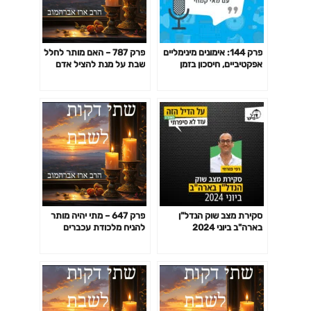
פרק 144: אימונים מינימליים
פרק 787 – האם מותר לחלל
אפקטיביים, חיסכון בזמן
שבת על מנת להציל אדם
באימון לפי המחקר ועוד
מהלבנת פנים?
סקירת מצב שוק הנדל"ן
פרק 647 – מתי יהיה מותר
בארה"ב ביוני 2024
להניח מלכודת עכברים
בשבת