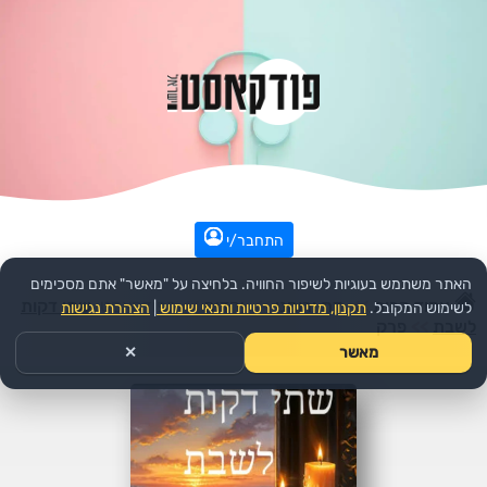
התחבר/י
האתר משתמש בעוגיות לשיפור החוויה. בלחיצה על "מאשר" אתם מסכימים
עמוד הבית
>>
דת ורוחני
>>
יהדות
>>
הפודקאסט:
שתי דקות
לשימוש המקובל.
תקנון, מדיניות פרטיות ותנאי שימוש
|
הצהרת נגישות
לשבת
>>
פרק
מאשר
✕