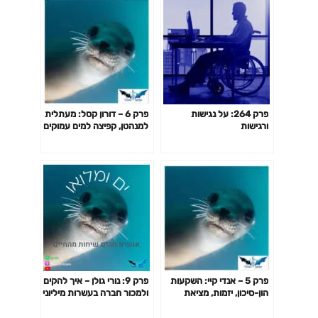
פרק 264: על נגישות
פרק 6 – דורון קסל: מעתלית
ורגישות
למנהטן, קפיצה למים עמוקים
פרק 5 – אנדי קיי: השקעות
פרק 9: נורי גולן – איך להקים
הון-סיכון, יזמות, מציאת
ולמכור חברה בעשרות מיליוני
הדרך והייעוד האישי
דולרים לפני גיל 30