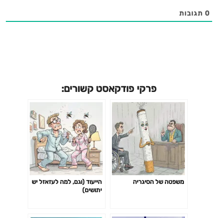
כרטיסים לחצו 👈
0
תגובות
https://mailchi.mp/5aa4d462b78e/2020-
13516060❗באם הנכם מעוניינים להצטרף כידידים ו/או לתת
חסות לאירוע (או לחילופין מכירים מישהו אשר יהיה מעוניין בכך)
אנא צרו קשר עם ענת רבאו ברקין 052-8910869
development@atalef.com או כנסו ללינק 👈
https://i.atalef.com/friends/
פרקי פודקאסט קשורים:
משפטה של הסיגריה
הייעוד (וגם, למה לעזאזל יש
יתושים)