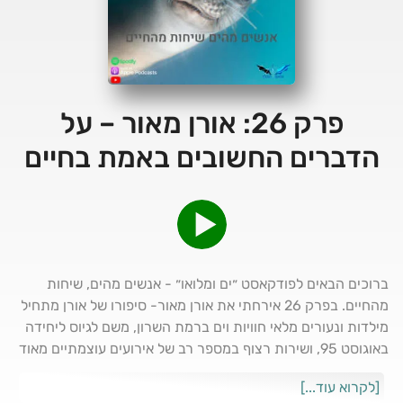
פרק 26: אורן מאור – על
הדברים החשובים באמת בחיים
ברוכים הבאים לפודקאסט ״ים ומלואו״ - אנשים מהים, שיחות
מהחיים. בפרק 26 אירחתי את אורן מאור- סיפורו של אורן מתחיל
מילדות ונעורים מלאי חוויות וים ברמת השרון, משם לגיוס ליחידה
באוגוסט 95, ושירות רצוף במספר רב של אירועים עוצמתיים מאוד
- איך הוא כמעט צלל באותו לילה בנמל עם אנגל ופוליבודה עד
[לקרוא עוד...]
לחילוץ בשירת הצפצפה (אסון השייטת) משם לשחרור ולטיול