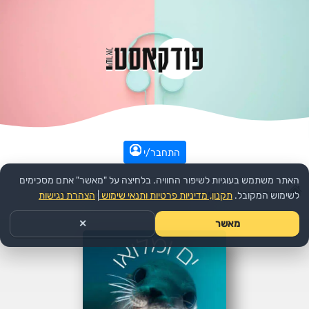
התחבר/י
האתר משתמש בעוגיות לשיפור החוויה. בלחיצה על "מאשר" אתם מסכימים
עמוד הבית
>>
חינוך
>>
הפודקאסט:
ים ומלואו
>>
פרק
לשימוש המקובל.
תקנון, מדיניות פרטיות ותנאי שימוש
|
הצהרת נגישות
מאשר
✕