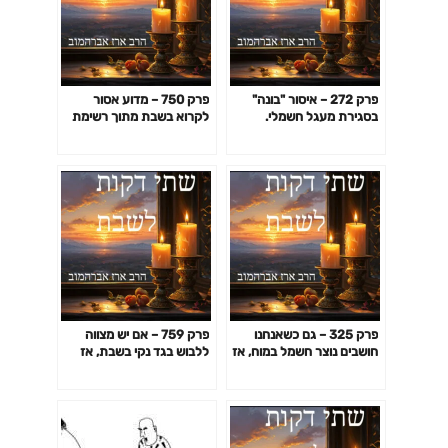
פרק 272 – איסור "בונה"
פרק 750 – מדוע אסור
בסגירת מעגל חשמלי.
לקרוא בשבת מתוך רשימת
הקדמה שניה: מדוע אסור
מנות שאני רוצה להגיש? חלק
לתפור בשבת אבל מותר
א'
לסגור רוכסן?
פרק 325 – גם כשאנחנו
פרק 759 – אם יש מצווה
חושבים נוצר חשמל במוח, אז
ללבוש בגד נקי בשבת, אז
האם אסור לחשוב?
למה אסור לנקות אותו
בשבת?