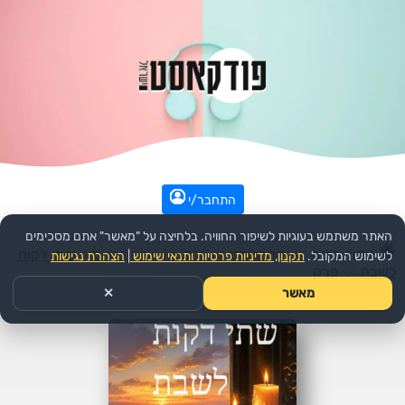
התחבר/י
האתר משתמש בעוגיות לשיפור החוויה. בלחיצה על "מאשר" אתם מסכימים
עמוד הבית
>>
דת ורוחני
>>
יהדות
>>
הפודקאסט:
שתי דקות
לשימוש המקובל.
תקנון, מדיניות פרטיות ותנאי שימוש
|
הצהרת נגישות
לשבת
>>
פרק
מאשר
✕