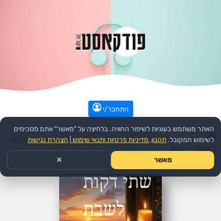
התחבר/י
האתר משתמש בעוגיות לשיפור החוויה. בלחיצה על "מאשר" אתם מסכימים
עמוד הבית
>>
דת ורוחני
>>
יהדות
>>
הפודקאסט:
שתי דקות
לשימוש המקובל.
תקנון, מדיניות פרטיות ותנאי שימוש
|
הצהרת נגישות
לשבת
>>
פרק
מאשר
✕