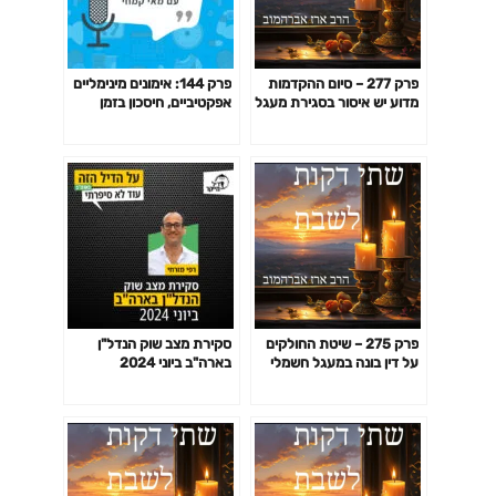
פרק 277 – סיום ההקדמות
פרק 144: אימונים מינימליים
מדוע יש איסור בסגירת מעגל
אפקטיביים, חיסכון בזמן
ומדוע חשוב שפוסק הלכה יבין
באימון לפי המחקר ועוד
גם את הטכנולוגיה
פרק 275 – שיטת החולקים
סקירת מצב שוק הנדל"ן
על דין בונה במעגל חשמלי
בארה"ב ביוני 2024
של החזון איש